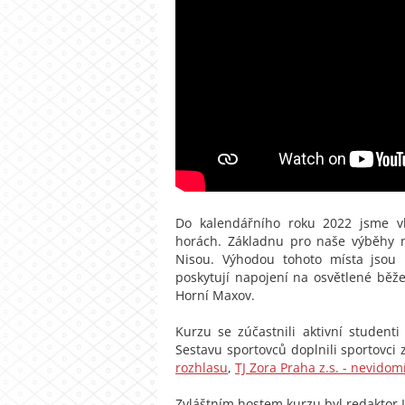
Do kalendářního roku 2022 jsme vkr
horách. Základnu pro naše výběhy 
Nisou. Výhodou tohoto místa jsou 
poskytují napojení na osvětlené běž
Horní Maxov.
Kurzu se zúčastnili aktivní studenti 
Sestavu sportovců doplnili sportovci
rozhlasu
,
TJ Zora Praha z.s. - nevidom
Zvláštním hostem kurzu byl redaktor 