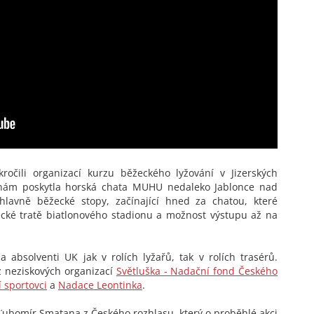
očili organizací kurzu běžeckého lyžování v Jizerských
nám poskytla horská chata MUHU nedaleko Jablonce nad
hlavně běžecké stopy, začínající hned za chatou, které
ecké tratě biatlonového stadionu a možnost výstupu až na
a absolventi UK jak v rolích lyžařů, tak v rolích trasérů.
 z neziskových organizací
Světluška - Nadační fond Českého
í sportovci
a
Nadace Leontinka
.
Ľubomír Smatana z Českého rozhlasu, který o proběhlé akci